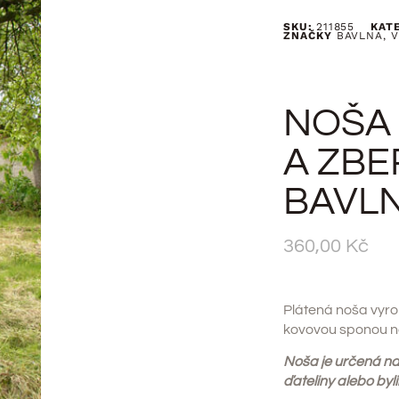
SKU:
211855
KAT
ZNAČKY
BAVLNA
,
V
NOŠA 
A ZBER
BAVL
360,00
Kč
Plátená noša vyro
kovovou sponou n
Noša je určená na z
ďateliny alebo byli