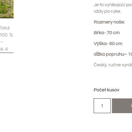
Je to vynikajúci p
vždy po ruke.
Rozmery noše:
šírka
- 70 cm
Výška
- 60 cm
dĺžka popruhu
– 
Český, ručne vyrá
Počet kusov