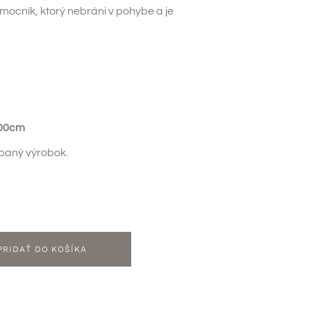
omocník, ktorý nebráni v pohybe a je
100cm
baný výrobok.
PRIDAŤ DO KOŠÍKA