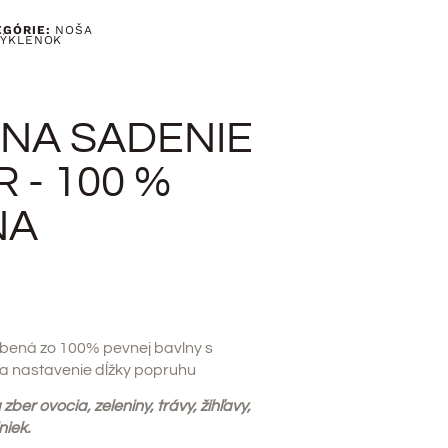
EGÓRIE:
NOŠA
ÝKLENOK
NA SADENIE
 - 100 %
NA
bená zo 100% pevnej bavlny s
a nastavenie dĺžky popruhu
ber ovocia, zeleniny, trávy, žihľavy,
niek.