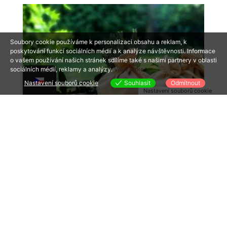
Soubory cookie používáme k personalizaci obsahu a reklam, k
poskytování funkcí sociálních médií a k analýze návštěvnosti. Informace
o vašem používání našich stránek sdílíme také s našimi partnery v oblasti
sociálních médií, reklamy a analýzy.
View more
Nastavení souborů cookie
Souhlasit
Odmítnout
Nastavení souborů cookie
PYTLÍKY NA BYLINKY
210,00
Kč